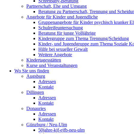
Schreibaby-Beratung
Partnerschaft, Ehe und Umgang
Beratung zu Partnerschaft, Trennung und Scheidu
Angebote für Kinder und Jugendliche
Gruppenangebote für Kinder psychisch kranker El
Schulreifeuntersuchung
Beratung für junge Volljährige
Kindergruppe zum Thema Trennung/Scheidung
Kinder- und Jugendgruppe zum Thema Soziale K
Hilfe bei sexueller Gewalt
Weitere Angebote
Kindertagesstätten
Kurse und Veranstaltungen
Wo Sie uns finden
Augsburg
Adressen
Kontakt
Dillingen
Adressen
Kontakt
Donauries
Adressen
Kontakt
Günzburg / Neu-Ulm
50jahre-kjf-ejfb-neu-ulm