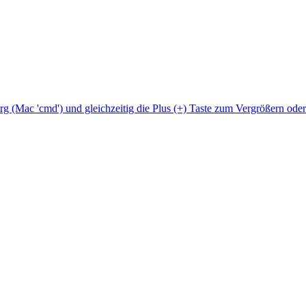
Strg (Mac 'cmd') und gleichzeitig die Plus (+) Taste zum Vergrößern ode