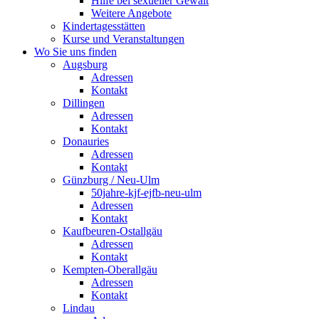
Hilfe bei sexueller Gewalt
Weitere Angebote
Kindertagesstätten
Kurse und Veranstaltungen
Wo Sie uns finden
Augsburg
Adressen
Kontakt
Dillingen
Adressen
Kontakt
Donauries
Adressen
Kontakt
Günzburg / Neu-Ulm
50jahre-kjf-ejfb-neu-ulm
Adressen
Kontakt
Kaufbeuren-Ostallgäu
Adressen
Kontakt
Kempten-Oberallgäu
Adressen
Kontakt
Lindau