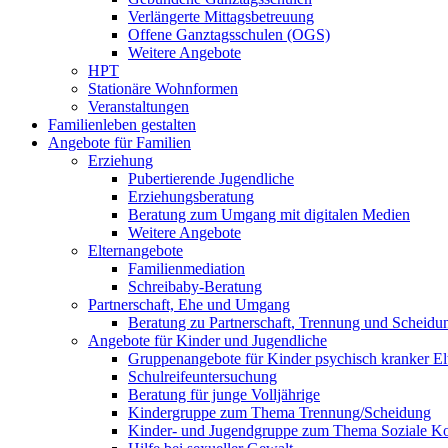
Verlängerte Mittagsbetreuung
Offene Ganztagsschulen (OGS)
Weitere Angebote
HPT
Stationäre Wohnformen
Veranstaltungen
Familienleben gestalten
Angebote für Familien
Erziehung
Pubertierende Jugendliche
Erziehungsberatung
Beratung zum Umgang mit digitalen Medien
Weitere Angebote
Elternangebote
Familienmediation
Schreibaby-Beratung
Partnerschaft, Ehe und Umgang
Beratung zu Partnerschaft, Trennung und Scheidu
Angebote für Kinder und Jugendliche
Gruppenangebote für Kinder psychisch kranker El
Schulreifeuntersuchung
Beratung für junge Volljährige
Kindergruppe zum Thema Trennung/Scheidung
Kinder- und Jugendgruppe zum Thema Soziale K