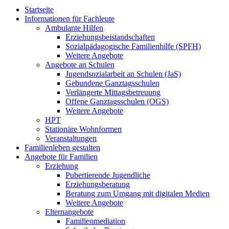
Startseite
Informationen für Fachleute
Ambulante Hilfen
Erziehungsbeistandschaften
Sozialpädagogische Familienhilfe (SPFH)
Weitere Angebote
Angebote an Schulen
Jugendsozialarbeit an Schulen (JaS)
Gebundene Ganztagsschulen
Verlängerte Mittagsbetreuung
Offene Ganztagsschulen (OGS)
Weitere Angebote
HPT
Stationäre Wohnformen
Veranstaltungen
Familienleben gestalten
Angebote für Familien
Erziehung
Pubertierende Jugendliche
Erziehungsberatung
Beratung zum Umgang mit digitalen Medien
Weitere Angebote
Elternangebote
Familienmediation