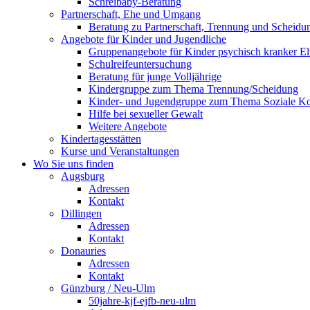
Schreibaby-Beratung
Partnerschaft, Ehe und Umgang
Beratung zu Partnerschaft, Trennung und Scheidu
Angebote für Kinder und Jugendliche
Gruppenangebote für Kinder psychisch kranker El
Schulreifeuntersuchung
Beratung für junge Volljährige
Kindergruppe zum Thema Trennung/Scheidung
Kinder- und Jugendgruppe zum Thema Soziale K
Hilfe bei sexueller Gewalt
Weitere Angebote
Kindertagesstätten
Kurse und Veranstaltungen
Wo Sie uns finden
Augsburg
Adressen
Kontakt
Dillingen
Adressen
Kontakt
Donauries
Adressen
Kontakt
Günzburg / Neu-Ulm
50jahre-kjf-ejfb-neu-ulm