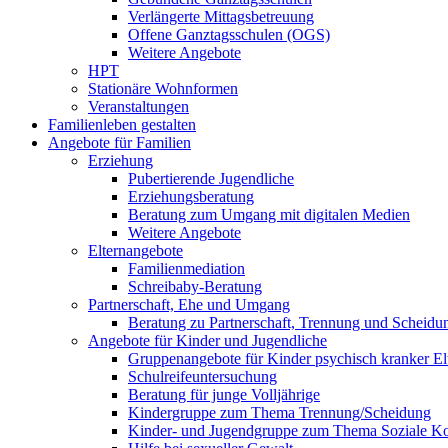
Verlängerte Mittagsbetreuung
Offene Ganztagsschulen (OGS)
Weitere Angebote
HPT
Stationäre Wohnformen
Veranstaltungen
Familienleben gestalten
Angebote für Familien
Erziehung
Pubertierende Jugendliche
Erziehungsberatung
Beratung zum Umgang mit digitalen Medien
Weitere Angebote
Elternangebote
Familienmediation
Schreibaby-Beratung
Partnerschaft, Ehe und Umgang
Beratung zu Partnerschaft, Trennung und Scheidu
Angebote für Kinder und Jugendliche
Gruppenangebote für Kinder psychisch kranker El
Schulreifeuntersuchung
Beratung für junge Volljährige
Kindergruppe zum Thema Trennung/Scheidung
Kinder- und Jugendgruppe zum Thema Soziale K