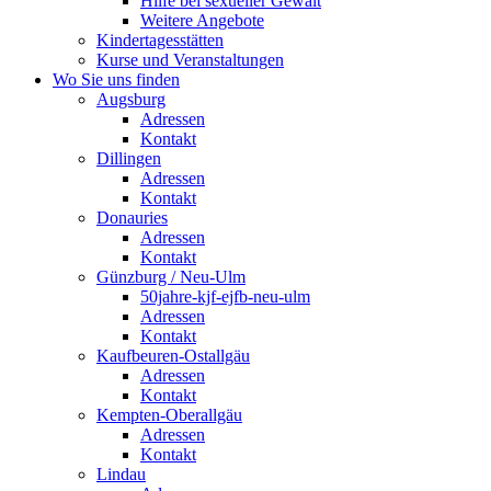
Hilfe bei sexueller Gewalt
Weitere Angebote
Kindertagesstätten
Kurse und Veranstaltungen
Wo Sie uns finden
Augsburg
Adressen
Kontakt
Dillingen
Adressen
Kontakt
Donauries
Adressen
Kontakt
Günzburg / Neu-Ulm
50jahre-kjf-ejfb-neu-ulm
Adressen
Kontakt
Kaufbeuren-Ostallgäu
Adressen
Kontakt
Kempten-Oberallgäu
Adressen
Kontakt
Lindau