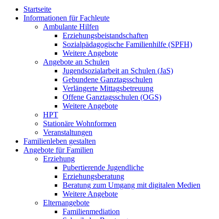
Startseite
Informationen für Fachleute
Ambulante Hilfen
Erziehungsbeistandschaften
Sozialpädagogische Familienhilfe (SPFH)
Weitere Angebote
Angebote an Schulen
Jugendsozialarbeit an Schulen (JaS)
Gebundene Ganztagsschulen
Verlängerte Mittagsbetreuung
Offene Ganztagsschulen (OGS)
Weitere Angebote
HPT
Stationäre Wohnformen
Veranstaltungen
Familienleben gestalten
Angebote für Familien
Erziehung
Pubertierende Jugendliche
Erziehungsberatung
Beratung zum Umgang mit digitalen Medien
Weitere Angebote
Elternangebote
Familienmediation