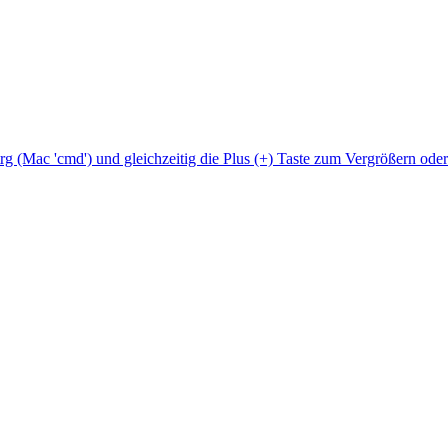
Strg (Mac 'cmd') und gleichzeitig die Plus (+) Taste zum Vergrößern ode