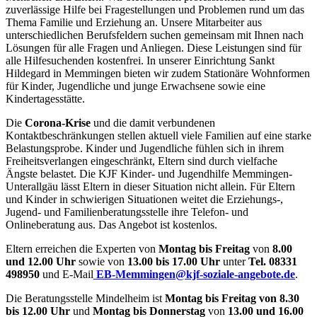
zuverlässige Hilfe bei Fragestellungen und Problemen rund um das
Thema Familie und Erziehung an. Unsere Mitarbeiter aus
unterschiedlichen Berufsfeldern suchen gemeinsam mit Ihnen nach
Lösungen für alle Fragen und Anliegen. Diese Leistungen sind für
alle Hilfesuchenden kostenfrei. In unserer Einrichtung Sankt
Hildegard in Memmingen bieten wir zudem Stationäre Wohnformen
für Kinder, Jugendliche und junge Erwachsene sowie eine
Kindertagesstätte.
Die
Corona-Krise
und die damit verbundenen
Kontaktbeschränkungen stellen aktuell viele Familien auf eine starke
Belastungsprobe. Kinder und Jugendliche fühlen sich in ihrem
Freiheitsverlangen eingeschränkt, Eltern sind durch vielfache
Ängste belastet. Die KJF Kinder- und Jugendhilfe Memmingen-
Unterallgäu lässt Eltern in dieser Situation nicht allein. Für Eltern
und Kinder in schwierigen Situationen weitet die Erziehungs-,
Jugend- und Familienberatungsstelle ihre Telefon- und
Onlineberatung aus. Das Angebot ist kostenlos.
Eltern erreichen die Experten von
Montag bis Freitag
von
8.00
und 12.00 Uhr
sowie von
13.00 bis 17.00 Uhr
unter
Tel. 08331
498950
und E-Mail
EB-Memmingen@kjf-soziale-angebote.de
.
Die Beratungsstelle Mindelheim ist
Montag bis Freitag von 8.30
bis 12.00 Uhr
und
Montag bis Donnerstag
von
13.00 und 16.00