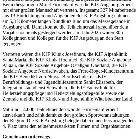
Beim diesjährigen M-net Firmenlauf war die KJF Augsburg erneut
mit einer großen Mannschaft vertreten. Insgesamt 327 Mitarbeitende
aus 13 Einrichtungen und Angeboten der KJF Augsburg nahmen
am 5,3 Kilometer langen Rundkurs rund um das Messegelände in
Augsburg teil. Damit konnte die Teilnehmerzahl gegenüber dem
Vorjahr nochmals gesteigert werden. Im Jahr 2025 waren 305
Kolleginnen und Kollegen für die KJF Augsburg an den Start
gegangen.
Vertreten waren die KJF Klinik Josefinum, die KJF Alpenklinik
Santa Maria, die KJF Klinik Hochried, die KJF Soziale Angebote
Allgäu, die KJF Soziale Angebote Ostallgäu-Oberland, die KJF
Soziale Angebote Nordschwaben, das Frère-Roger-Kinderzentrum,
die KJF Benedikt-von-Nursia-Berufsschule, das KJF
Berufsbildungs- und Jugendhilfezentrum Sankt Elisabeth, der
Integrationsfachdienst Schwaben, die KJF Fachschule für
Heilerziehungspflege und Heilerziehungspflegehilfe sowie die
Zentrale und die KJF Kinder- und Jugendhilfe Wittelsbacher Land.
Mit rund 14.000 Teilnehmenden war der Firmenlauf erneut
ausverkauft und zählt damit zu den größten Sportveranstaltungen
der Region. Die KJF Augsburg belegte dabei einen hervorragenden
4. Platz unter den teilnehmerstärksten Firmen und Organisationen.
Gemeinsam unterwegs