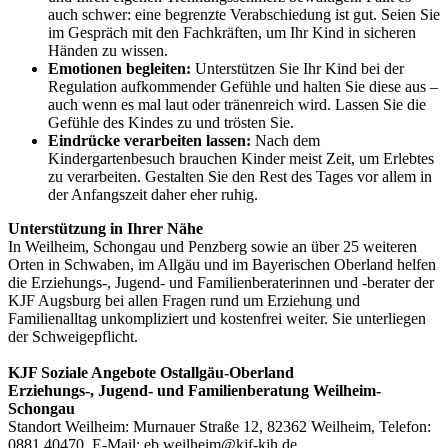
auch schwer: eine begrenzte Verabschiedung ist gut. Seien Sie
im Gespräch mit den Fachkräften, um Ihr Kind in sicheren
Händen zu wissen.
Emotionen begleiten:
Unterstützen Sie Ihr Kind bei der
Regulation aufkommender Gefühle und halten Sie diese aus –
auch wenn es mal laut oder tränenreich wird. Lassen Sie die
Gefühle des Kindes zu und trösten Sie.
Eindrücke verarbeiten lassen:
Nach dem
Kindergartenbesuch brauchen Kinder meist Zeit, um Erlebtes
zu verarbeiten. Gestalten Sie den Rest des Tages vor allem in
der Anfangszeit daher eher ruhig.
Unterstützung in Ihrer Nähe
In Weilheim, Schongau und Penzberg sowie an über 25 weiteren
Orten in Schwaben, im Allgäu und im Bayerischen Oberland helfen
die Erziehungs-, Jugend- und Familienberaterinnen und -berater der
KJF Augsburg bei allen Fragen rund um Erziehung und
Familienalltag unkompliziert und kostenfrei weiter. Sie unterliegen
der Schweigepflicht.
KJF Soziale Angebote Ostallgäu-Oberland
Erziehungs-, Jugend- und Familienberatung Weilheim-
Schongau
Standort Weilheim: Murnauer Straße 12, 82362 Weilheim, Telefon:
0881 40470, E-Mail: eb.weilheim@kjf-kjh.de.