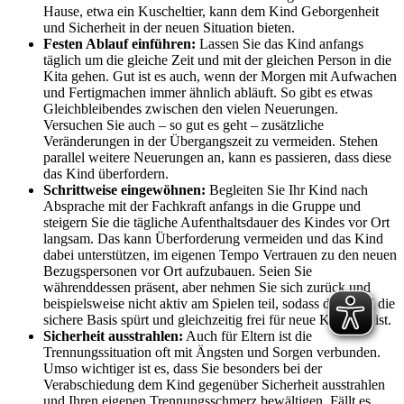
Hause, etwa ein Kuscheltier, kann dem Kind Geborgenheit
und Sicherheit in der neuen Situation bieten.
Festen Ablauf einführen:
Lassen Sie das Kind anfangs
täglich um die gleiche Zeit und mit der gleichen Person in die
Kita gehen. Gut ist es auch, wenn der Morgen mit Aufwachen
und Fertigmachen immer ähnlich abläuft. So gibt es etwas
Gleichbleibendes zwischen den vielen Neuerungen.
Versuchen Sie auch – so gut es geht – zusätzliche
Veränderungen in der Übergangszeit zu vermeiden. Stehen
parallel weitere Neuerungen an, kann es passieren, dass diese
das Kind überfordern.
Schrittweise eingewöhnen:
Begleiten Sie Ihr Kind nach
Absprache mit der Fachkraft anfangs in die Gruppe und
steigern Sie die tägliche Aufenthaltsdauer des Kindes vor Ort
langsam. Das kann Überforderung vermeiden und das Kind
dabei unterstützen, im eigenen Tempo Vertrauen zu den neuen
Bezugspersonen vor Ort aufzubauen. Seien Sie
währenddessen präsent, aber nehmen Sie sich zurück und
beispielsweise nicht aktiv am Spielen teil, sodass das Kind die
sichere Basis spürt und gleichzeitig frei für neue Kontakte ist.
Sicherheit ausstrahlen:
Auch für Eltern ist die
Trennungssituation oft mit Ängsten und Sorgen verbunden.
Umso wichtiger ist es, dass Sie besonders bei der
Verabschiedung dem Kind gegenüber Sicherheit ausstrahlen
und Ihren eigenen Trennungsschmerz bewältigen. Fällt es