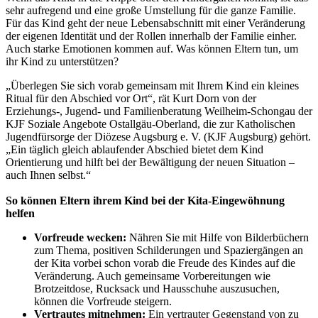
sehr aufregend und eine große Umstellung für die ganze Familie.
Für das Kind geht der neue Lebensabschnitt mit einer Veränderung
der eigenen Identität und der Rollen innerhalb der Familie einher.
Auch starke Emotionen kommen auf. Was können Eltern tun, um
ihr Kind zu unterstützen?
„Überlegen Sie sich vorab gemeinsam mit Ihrem Kind ein kleines
Ritual für den Abschied vor Ort“, rät Kurt Dorn von der
Erziehungs-, Jugend- und Familienberatung Weilheim-Schongau der
KJF Soziale Angebote Ostallgäu-Oberland, die zur Katholischen
Jugendfürsorge der Diözese Augsburg e. V. (KJF Augsburg) gehört.
„Ein täglich gleich ablaufender Abschied bietet dem Kind
Orientierung und hilft bei der Bewältigung der neuen Situation –
auch Ihnen selbst.“
So können Eltern ihrem Kind bei der Kita-Eingewöhnung
helfen
Vorfreude wecken:
Nähren Sie mit Hilfe von Bilderbüchern
zum Thema, positiven Schilderungen und Spaziergängen an
der Kita vorbei schon vorab die Freude des Kindes auf die
Veränderung. Auch gemeinsame Vorbereitungen wie
Brotzeitdose, Rucksack und Hausschuhe auszusuchen,
können die Vorfreude steigern.
Vertrautes mitnehmen:
Ein vertrauter Gegenstand von zu