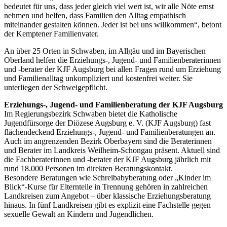
bedeutet für uns, dass jeder gleich viel wert ist, wir alle Nöte ernst
nehmen und helfen, dass Familien den Alltag empathisch
miteinander gestalten können. Jeder ist bei uns willkommen“, betont
der Kemptener Familienvater.
An über 25 Orten in Schwaben, im Allgäu und im Bayerischen
Oberland helfen die Erziehungs-, Jugend- und Familienberaterinnen
und -berater der KJF Augsburg bei allen Fragen rund um Erziehung
und Familienalltag unkompliziert und kostenfrei weiter. Sie
unterliegen der Schweigepflicht.
Erziehungs-, Jugend- und Familienberatung der KJF Augsburg
Im Regierungsbezirk Schwaben bietet die Katholische
Jugendfürsorge der Diözese Augsburg e. V. (KJF Augsburg) fast
flächendeckend Erziehungs-, Jugend- und Familienberatungen an.
Auch im angrenzenden Bezirk Oberbayern sind die Beraterinnen
und Berater im Landkreis Weilheim-Schongau präsent. Aktuell sind
die Fachberaterinnen und -berater der KJF Augsburg jährlich mit
rund 18.000 Personen im direkten Beratungskontakt.
Besondere Beratungen wie Schreibabyberatung oder „Kinder im
Blick“-Kurse für Elternteile in Trennung gehören in zahlreichen
Landkreisen zum Angebot – über klassische Erziehungsberatung
hinaus. In fünf Landkreisen gibt es explizit eine Fachstelle gegen
sexuelle Gewalt an Kindern und Jugendlichen.