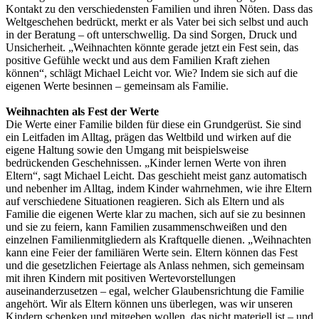
Kontakt zu den verschiedensten Familien und ihren Nöten. Dass das
Weltgeschehen bedrückt, merkt er als Vater bei sich selbst und auch
in der Beratung – oft unterschwellig. Da sind Sorgen, Druck und
Unsicherheit. „Weihnachten könnte gerade jetzt ein Fest sein, das
positive Gefühle weckt und aus dem Familien Kraft ziehen
können“, schlägt Michael Leicht vor. Wie? Indem sie sich auf die
eigenen Werte besinnen – gemeinsam als Familie.
Weihnachten als Fest der Werte
Die Werte einer Familie bilden für diese ein Grundgerüst. Sie sind
ein Leitfaden im Alltag, prägen das Weltbild und wirken auf die
eigene Haltung sowie den Umgang mit beispielsweise
bedrückenden Geschehnissen. „Kinder lernen Werte von ihren
Eltern“, sagt Michael Leicht. Das geschieht meist ganz automatisch
und nebenher im Alltag, indem Kinder wahrnehmen, wie ihre Eltern
auf verschiedene Situationen reagieren. Sich als Eltern und als
Familie die eigenen Werte klar zu machen, sich auf sie zu besinnen
und sie zu feiern, kann Familien zusammenschweißen und den
einzelnen Familienmitgliedern als Kraftquelle dienen. „Weihnachten
kann eine Feier der familiären Werte sein. Eltern können das Fest
und die gesetzlichen Feiertage als Anlass nehmen, sich gemeinsam
mit ihren Kindern mit positiven Wertevorstellungen
auseinanderzusetzen – egal, welcher Glaubensrichtung die Familie
angehört. Wir als Eltern können uns überlegen, was wir unseren
Kindern schenken und mitgeben wollen, das nicht materiell ist – und