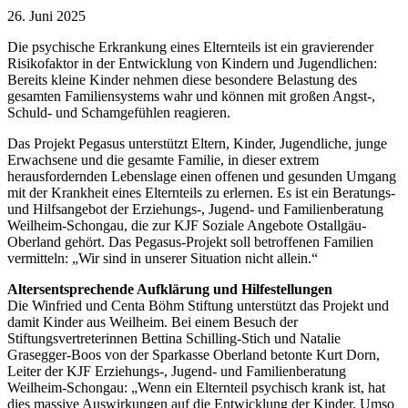
26. Juni 2025
Die psychische Erkrankung eines Elternteils ist ein gravierender
Risikofaktor in der Entwicklung von Kindern und Jugendlichen:
Bereits kleine Kinder nehmen diese besondere Belastung des
gesamten Familiensystems wahr und können mit großen Angst-,
Schuld- und Schamgefühlen reagieren.
Das Projekt Pegasus unterstützt Eltern, Kinder, Jugendliche, junge
Erwachsene und die gesamte Familie, in dieser extrem
herausfordernden Lebenslage einen offenen und gesunden Umgang
mit der Krankheit eines Elternteils zu erlernen. Es ist ein Beratungs-
und Hilfsangebot der Erziehungs-, Jugend- und Familienberatung
Weilheim-Schongau, die zur KJF Soziale Angebote Ostallgäu-
Oberland gehört. Das Pegasus-Projekt soll betroffenen Familien
vermitteln: „Wir sind in unserer Situation nicht allein.“
Altersentsprechende Aufklärung und Hilfestellungen
Die Winfried und Centa Böhm Stiftung unterstützt das Projekt und
damit Kinder aus Weilheim. Bei einem Besuch der
Stiftungsvertreterinnen Bettina Schilling-Stich und Natalie
Grasegger-Boos von der Sparkasse Oberland betonte Kurt Dorn,
Leiter der KJF Erziehungs-, Jugend- und Familienberatung
Weilheim-Schongau: „Wenn ein Elternteil psychisch krank ist, hat
dies massive Auswirkungen auf die Entwicklung der Kinder. Umso